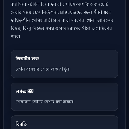
ক্যাসিনো-স্টাইল বিনোদন বা স্পোর্টস-সম্পর্কিত কনটেন্ট
দেখার সময় ১৮+ নির্দেশনা, প্রাপ্তবয়স্কদের জন্য সীমা এবং
দায়িত্বশীল গেমিং বার্তা মনে রাখা দরকার। খেলা আনন্দের
বিষয়, কিন্তু নিজের সময় ও মনোযোগের সীমা অগ্রাধিকার
পাবে।
ডিভাইস লক
ফোন ব্যবহার শেষে লক রাখুন।
লগআউট
শেয়ারড ফোনে সেশন বন্ধ করুন।
বিরতি