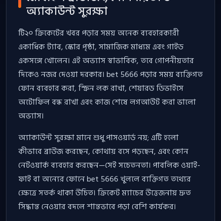
অ্যাকাউন্ট সুরক্ষা
টি২০ ক্রিকেটের খবর পড়ার সময় অনেক ব্যবহারকারী
একাধিক ট্যাব, স্কোর পৃষ্ঠা, সামাজিক মাধ্যম এবং গাইড
একসঙ্গে খোলেন। এই অভ্যাস স্বাভাবিক, তবে গোপনীয়তার
দিকেও নজর দেওয়া দরকার। bet 5666 পড়ার সময় ব্যক্তিগত
ফোন ব্যবহার করা, স্ক্রিন লক রাখা, শেয়ারড ডিভাইসে
অটোফিল বন্ধ রাখা এবং কাজ শেষে লগআউট করা ভালো
অভ্যাস।
অ্যাকাউন্ট সুরক্ষা মানে শুধু পাসওয়ার্ড নয়; এটি হলো
কীভাবে ব্রাউজ করছেন, কোথায় বসে পড়ছেন, এবং কোন
নেটওয়ার্ক ব্যবহার করছেন—সেই সচেতনতা। পাবলিক ওয়াই-
ফাই বা অন্যের ফোনে bet 5666 খুললে ব্যক্তিগত তথ্যের
ক্ষেত্রে সতর্ক থাকা উচিত। ক্রিকেট ম্যাচের উত্তেজনায় দ্রুত
সিদ্ধান্ত নেওয়ার বদলে শান্তভাবে পড়া বেশি কার্যকর।