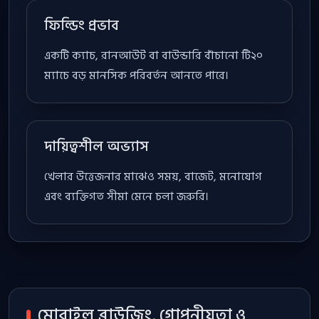
ফিল্ডিং প্রভাব
একটি ক্যাচ, রানআউট বা বাউন্ডারি বাঁচানো টি২০
ম্যাচে বড় মানসিক পরিবর্তন আনতে পারে।
দায়িত্বশীল অভ্যাস
খেলার উত্তেজনার মাঝেও সময়, বাজেট, মনোযোগ
এবং ব্যক্তিগত সীমা মেনে চলা জরুরি।
মোবাইল ব্রাউজিং, গোপনীয়তা ও