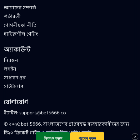
আমাদের সম্পর্কে
শর্তাবলী
গোপনীয়তা নীতি
দায়িত্বশীল গেমিং
অ্যাকাউন্ট
নিবন্ধন
লগইন
সাধারণ প্রশ্ন
সাইটম্যাপ
যোগাযোগ
ইমেইল:
support@bet5666.co
© ২০২৫ bet 5666. বাংলাদেশের প্রাপ্তবয়স্ক ব্যবহারকারীদের জন্য
টি২০ ক্রিকেট গাইড ও দায়িত্বশীল গেমিং বার্তা।
×
নিবন্ধন করুন
প্রবেশ করুন