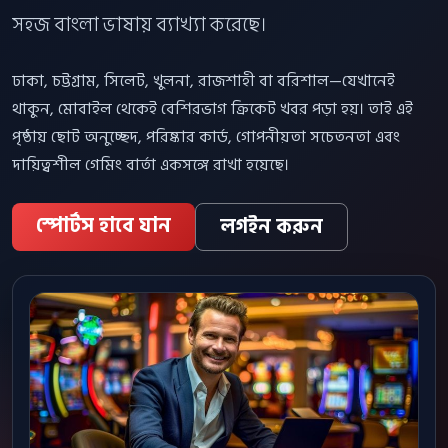
সহজ বাংলা ভাষায় ব্যাখ্যা করেছে।
ঢাকা, চট্টগ্রাম, সিলেট, খুলনা, রাজশাহী বা বরিশাল—যেখানেই
থাকুন, মোবাইল থেকেই বেশিরভাগ ক্রিকেট খবর পড়া হয়। তাই এই
পৃষ্ঠায় ছোট অনুচ্ছেদ, পরিষ্কার কার্ড, গোপনীয়তা সচেতনতা এবং
দায়িত্বশীল গেমিং বার্তা একসঙ্গে রাখা হয়েছে।
স্পোর্টস হাবে যান
লগইন করুন