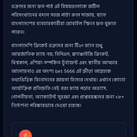
ভক্তদের জন্য দ্রুত পাঠ এই বিষয়গুলোকে জটিল
পরিসংখ্যানের বদলে সহজ পাঠ্য রূপে সাজায়, যাতে
বাংলাদেশের ব্যবহারকারীরা মোবাইল স্ক্রিনে দ্রুত বুঝতে
পারেন।
বাংলাদেশি ক্রিকেট ভক্তদের জন্য টি২০ মানে শুধু
আন্তর্জাতিক ম্যাচ নয়; বিপিএল, ফ্র্যাঞ্চাইজি ক্রিকেট,
বিশ্বকাপ, এশিয়া-সম্পর্কিত টুর্নামেন্ট এবং স্থানীয় আড্ডার
আলোচনাও এর অংশ। bet 5666 এই ক্রীড়া আগ্রহকে
তথ্যভিত্তিক বিনোদনের জায়গা হিসেবে দেখায়। এখানে কোনো
অযৌক্তিক প্রতিশ্রুতি নেই; বরং ম্যাচ পড়ার অভ্যাস,
গোপনীয়তা, অ্যাকাউন্ট সুরক্ষা এবং প্রাপ্তবয়স্কদের জন্য ১৮+
নির্দেশনা পরিষ্কারভাবে দেওয়া হয়েছে।